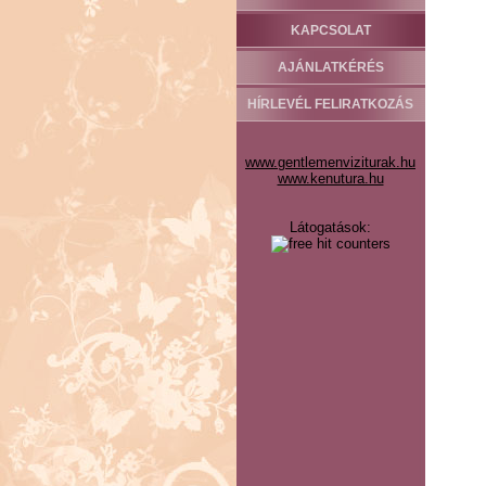
KAPCSOLAT
AJÁNLATKÉRÉS
HÍRLEVÉL FELIRATKOZÁS
www.gentlemenviziturak.hu
www.kenutura.hu
Látogatások: