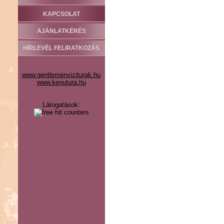
KAPCSOLAT
AJÁNLATKÉRÉS
HÍRLEVÉL FELIRATKOZÁS
www.gentlemenviziturak.hu
www.kenutura.hu
Látogatások: