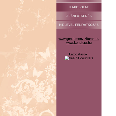
KAPCSOLAT
AJÁNLATKÉRÉS
HÍRLEVÉL FELIRATKOZÁS
www.gentlemenviziturak.hu
www.kenutura.hu
Látogatások: