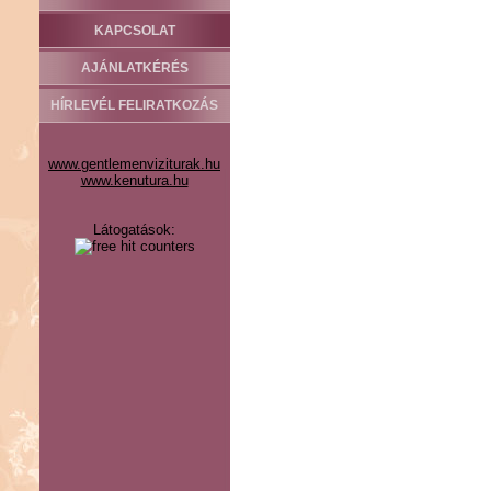
KAPCSOLAT
AJÁNLATKÉRÉS
HÍRLEVÉL FELIRATKOZÁS
www.gentlemenviziturak.hu
www.kenutura.hu
Látogatások: